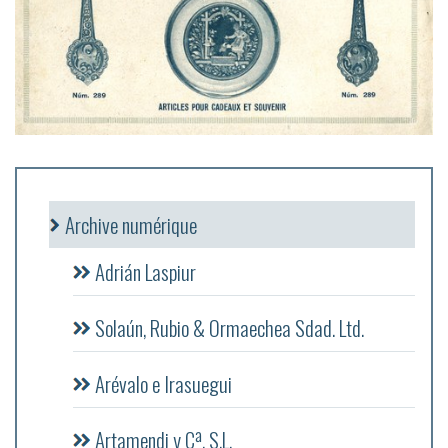
Archive numérique
Adrián Laspiur
Solaún, Rubio & Ormaechea Sdad. Ltd.
Arévalo e Irasuegui
Artamendi y Cª, S.L.