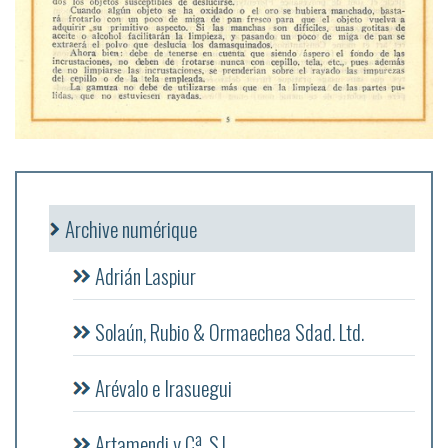
Archive numérique
Adrián Laspiur
Solaún, Rubio & Ormaechea Sdad. Ltd.
Arévalo e Irasuegui
Artamendi y Cª, S.L.