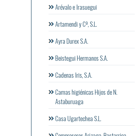
Arévalo e Irasuegui
Artamendi y Cª, S.L.
Ayra Durex S.A.
Beistegui Hermanos S.A.
Cadenas Iris, S.A.
Camas higiénicas Hijos de N.
Astaburuaga
Casa Ugartechea S.L.
Compresores Arizaga, Bastarrica