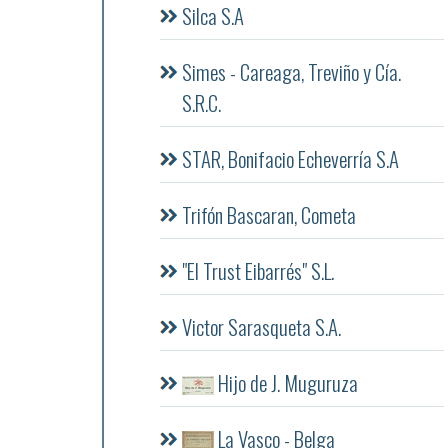
Silca S.A
Simes - Careaga, Treviño y Cía.
S.R.C.
STAR, Bonifacio Echeverría S.A
Trifón Bascaran, Cometa
"El Trust Eibarrés" S.L.
Victor Sarasqueta S.A.
Hijo de J. Muguruza
La Vasco - Belga