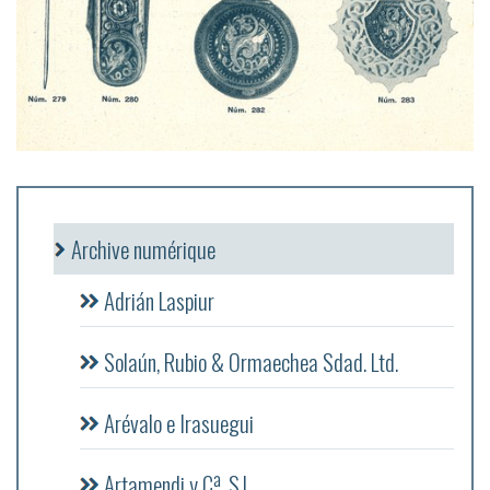
Archive numérique
Adrián Laspiur
Solaún, Rubio & Ormaechea Sdad. Ltd.
Arévalo e Irasuegui
Artamendi y Cª, S.L.