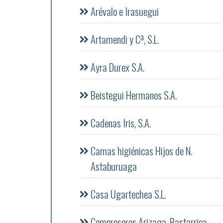
Arévalo e Irasuegui
Artamendi y Cª, S.L.
Ayra Durex S.A.
Beistegui Hermanos S.A.
Cadenas Iris, S.A.
Camas higiénicas Hijos de N.
Astaburuaga
Casa Ugartechea S.L.
Compresores Arizaga, Bastarrica