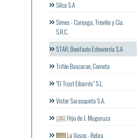
Silca S.A
Simes - Careaga, Treviño y Cía.
S.R.C.
STAR, Bonifacio Echeverría S.A
Trifón Bascaran, Cometa
"El Trust Eibarrés" S.L.
Victor Sarasqueta S.A.
Hijo de J. Muguruza
La Vasco - Belga