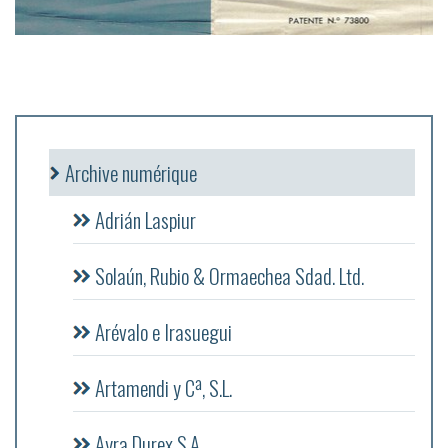
Archive numérique
Adrián Laspiur
Solaún, Rubio & Ormaechea Sdad. Ltd.
Arévalo e Irasuegui
Artamendi y Cª, S.L.
Ayra Durex S.A.