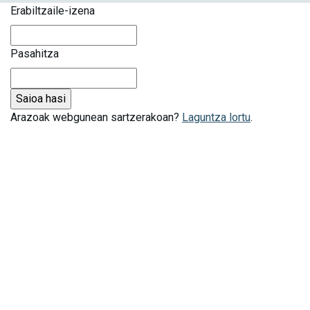
Erabiltzaile-izena
Pasahitza
Arazoak webgunean sartzerakoan?
Laguntza lortu
.